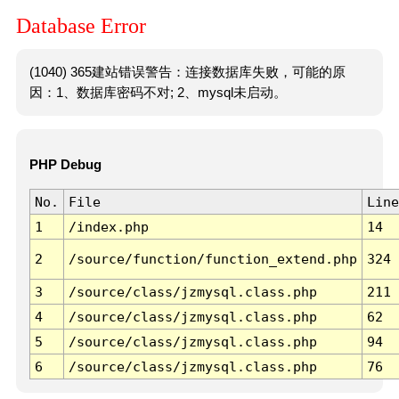
Database Error
(1040) 365建站错误警告：连接数据库失败，可能的原
因：1、数据库密码不对; 2、mysql未启动。
PHP Debug
No.
File
Line
1
/index.php
14
2
/source/function/function_extend.php
324
3
/source/class/jzmysql.class.php
211
4
/source/class/jzmysql.class.php
62
5
/source/class/jzmysql.class.php
94
6
/source/class/jzmysql.class.php
76