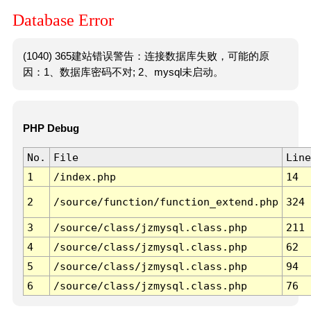
Database Error
(1040) 365建站错误警告：连接数据库失败，可能的原
因：1、数据库密码不对; 2、mysql未启动。
PHP Debug
No.
File
Line
1
/index.php
14
2
/source/function/function_extend.php
324
3
/source/class/jzmysql.class.php
211
4
/source/class/jzmysql.class.php
62
5
/source/class/jzmysql.class.php
94
6
/source/class/jzmysql.class.php
76