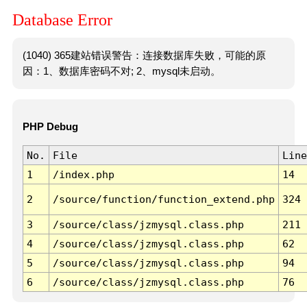
Database Error
(1040) 365建站错误警告：连接数据库失败，可能的原
因：1、数据库密码不对; 2、mysql未启动。
PHP Debug
No.
File
Line
1
/index.php
14
2
/source/function/function_extend.php
324
3
/source/class/jzmysql.class.php
211
4
/source/class/jzmysql.class.php
62
5
/source/class/jzmysql.class.php
94
6
/source/class/jzmysql.class.php
76