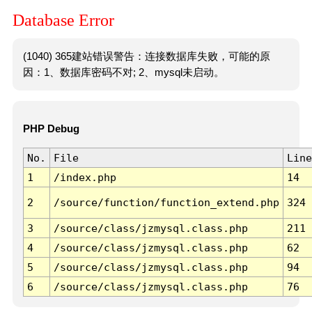
Database Error
(1040) 365建站错误警告：连接数据库失败，可能的原
因：1、数据库密码不对; 2、mysql未启动。
PHP Debug
No.
File
Line
1
/index.php
14
2
/source/function/function_extend.php
324
3
/source/class/jzmysql.class.php
211
4
/source/class/jzmysql.class.php
62
5
/source/class/jzmysql.class.php
94
6
/source/class/jzmysql.class.php
76