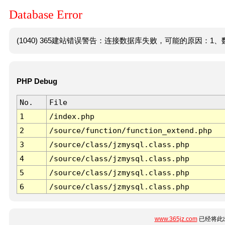
Database Error
(1040) 365建站错误警告：连接数据库失败，可能的原因：1、数
PHP Debug
No.
File
1
/index.php
2
/source/function/function_extend.php
3
/source/class/jzmysql.class.php
4
/source/class/jzmysql.class.php
5
/source/class/jzmysql.class.php
6
/source/class/jzmysql.class.php
www.365jz.com
已经将此