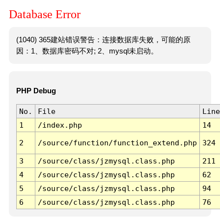
Database Error
(1040) 365建站错误警告：连接数据库失败，可能的原
因：1、数据库密码不对; 2、mysql未启动。
PHP Debug
No.
File
Line
1
/index.php
14
2
/source/function/function_extend.php
324
3
/source/class/jzmysql.class.php
211
4
/source/class/jzmysql.class.php
62
5
/source/class/jzmysql.class.php
94
6
/source/class/jzmysql.class.php
76