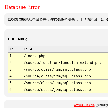
Database Error
(1040) 365建站错误警告：连接数据库失败，可能的原因：1、数
PHP Debug
No.
File
1
/index.php
2
/source/function/function_extend.php
3
/source/class/jzmysql.class.php
4
/source/class/jzmysql.class.php
5
/source/class/jzmysql.class.php
6
/source/class/jzmysql.class.php
www.365jz.com
已经将此