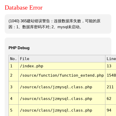
Database Error
(1040) 365建站错误警告：连接数据库失败，可能的原
因：1、数据库密码不对; 2、mysql未启动。
PHP Debug
No.
File
Line
1
/index.php
13
2
/source/function/function_extend.php
1548
3
/source/class/jzmysql.class.php
211
4
/source/class/jzmysql.class.php
62
5
/source/class/jzmysql.class.php
94