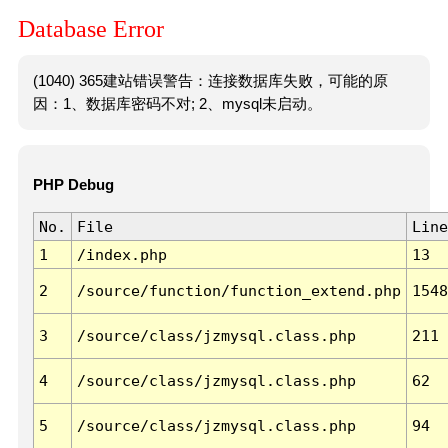
Database Error
(1040) 365建站错误警告：连接数据库失败，可能的原
因：1、数据库密码不对; 2、mysql未启动。
PHP Debug
No.
File
Line
1
/index.php
13
2
/source/function/function_extend.php
1548
3
/source/class/jzmysql.class.php
211
4
/source/class/jzmysql.class.php
62
5
/source/class/jzmysql.class.php
94