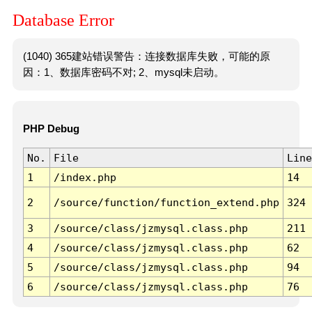
Database Error
(1040) 365建站错误警告：连接数据库失败，可能的原
因：1、数据库密码不对; 2、mysql未启动。
PHP Debug
No.
File
Line
1
/index.php
14
2
/source/function/function_extend.php
324
3
/source/class/jzmysql.class.php
211
4
/source/class/jzmysql.class.php
62
5
/source/class/jzmysql.class.php
94
6
/source/class/jzmysql.class.php
76