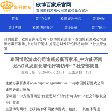
欧博百家乐官网
泰国博彩游戏公司逢赌必赢百家乐_中方能否阐述
首页
新宝代理
欧博娱乐平台
新2网址
新2博彩
欧博博彩投注
新2会员
新宝网址
你的位置：
欧博百家乐官网
>
欧博博彩注册
> 泰国博彩游戏公司逢
赌必赢百家乐_中方能否阐述“好意思财长耶伦行将访华”？社交部恢
复
泰国博彩游戏公司逢赌必赢百家乐_中方能否阐
述“好意思财长耶伦行将访华”？社交部恢复
发布日期：2026-06-30 23:31 点击次数：193
逢赌必赢百家乐www.viphuangguantiyuvault.vip泰国博彩游戏公司
逢赌必赢百家乐
原标题：中方能否阐述“好意思财长耶伦行将访华”？社交部恢复金
沙厅菜单
皇冠博彩网站，找到各种不同赌博游戏，包括、、其他体育运