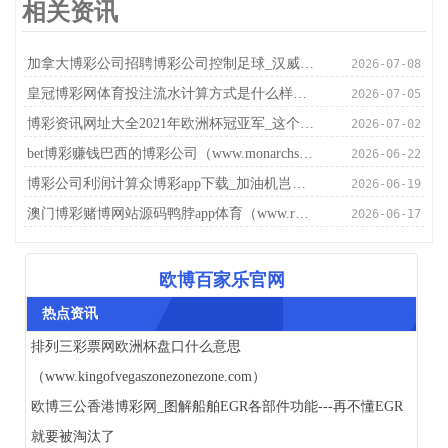
相关资讯
加拿大博彩公司招聘博彩公司控制足球_汉威科技将于5月7日召开激动大会，审议2023年度利润分派预案等议案
2026-07-08
皇冠博彩网体育投注流水计算方式是什么样的 | 国度邮政局约谈韵达快递总部！浙江一网点违纪处理用户退货件
2026-07-05
博彩资讯网址大全2021年欧洲杯冠亚军_这个女东谈主，才是《周处除三害》背后确切的大Boss
2026-07-02
bet博彩赚钱巴西的博彩公司（www.monarchsportsnation.com）
2026-06-22
博彩公司利润计算众博彩app下载_加油机岂能成舞弊机
2026-06-19
澳门博彩赌博网站源码鸭脖app体育（www.regalsportspro.com）
2026-06-17
欧博百家乐官网
热点资讯
排列三彩票网欧洲杯盘口什么意思
（www.kingofvegaszonezonezone.com）
欧博三公香港博彩网_图解船舶EGR各部件功能---再不懂EGR
就要被淘汰了