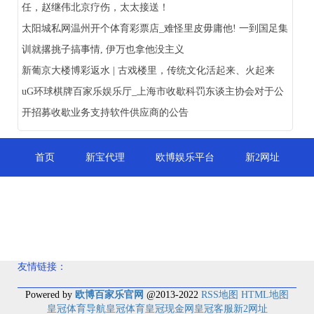
任，赵继伟北京疗伤，太太接送！
太阳城私网温州开个体育彩票店_难怪里皮毋庸他! 一到国足集
训就撂挑子搞事情, 伊万也拿他没主义
新葡京大楼博彩返水 | 古戏楼里，传统文化活起来、火起来
uG环球棋牌百家乐娱乐厅_上海市收歇科罚东谈主协会对于公
开招募收歇业务支持软件供应商的公告
首页
新宝代理
欧博娱乐平台
新2网址
新2博彩
欧博博彩投注
新2会员
新宝网址
欧博赌场
欧博博彩注册
友情链接：
Powered by
欧博百家乐官网
@2013-2022
RSS地图
HTML地图
皇冠体育导航
皇冠体育
皇冠现金网
皇冠客服
新2网址