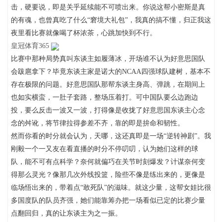
击，硬要说，即是关乎延续能不可喷出来。你说这帮小密斯是真
的有魂，也曾真吃了什么“窘境大礼包”，我真的搞不懂，归正我这
夜里看比赛就像喝了杯浓茶，心跳加快到不行。
皇冠体育365
比赛中那种局势真叫东谈主如履薄冰，开场谁不认为好意思国队
会跋扈拿下？毕竟东谈主家是诺大的NCAA四强球队建树，基本不
存在极限的问题。好意思国队那帮东谈主身高、弹跳，在期间上
也如实横蛮，一肚子套路，整场压着打。可中国队要么边跑边
投，要么反击一波又一波，打得像是收拢了好意思国东谈主心念
念的舛讹，将节律拉得参差不齐，靠的即是拚命和韧性。
然而你看的时分就会认为，天哪，这还真即是一场“逆转神剧”。我
刚毅一个一又友在看直播的时分不停叨叨，认为她们这样的球
队，能不可有点科学？奈何就偏巧在关节时刻爆发？计谋奈何变
得那么灵光？像那几次外线投篮，险些不像是练出来的，更像是
临场悟出来的，带着点“敢死队”的滋味。就这少量，这帮女娃比很
多国度队的队员齐强，她们能靠筹办把一场看似已定的比赛少量
点翻回归，真的让东谈主为之一振。