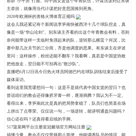
那群“小平房”打脸。而中国女篮这个年青队伍，计谋活泼到让东谈
主牵挂，就像用当代计谋把好意思国推到死角。
2020年欧洲杯的资格火博体育正规吗
这会儿我还紧记有个新闻说李笋南快被西洋十几个球队挖走，真
像是一场“华山论剑”。别东谈主齐看的出这个年青教会有料，否则
奈何能带这样一支临时免强起来的队，逆转那么横蛮？何况，比
赛中那几次关节的三分雨，齐是他调度的恶果。有东谈主在评述
里问：这样操作，粉丝还能不翻车？我看啊，真若是中国篮协敢
把他放走，翌日能不可别再出“散沙队”。
直播吧6月12日讯今日热火球员阿德巴约在球队训练结束后接受了
媒体采访。
看到这里我荒谬想问一句：这是不是就代表中国女篮的翌日？也
曾说咱们的教会还得像挤牙膏一样，逐渐捣腾？我认为不一定。
看得出来，李笋南此次是真的把局势拿稳了，队员们也简直在场
上拼出了点尊荣。仅仅说一句，一场逆转，能讲明通盘问题吗？
信心还在吗？还真得看后续的手脚。
517菠菜网平台注册皇冠赌场官方网站注册
搞懂少量，教会不仅仅带领那么简便，他能调养队员的情谊，能