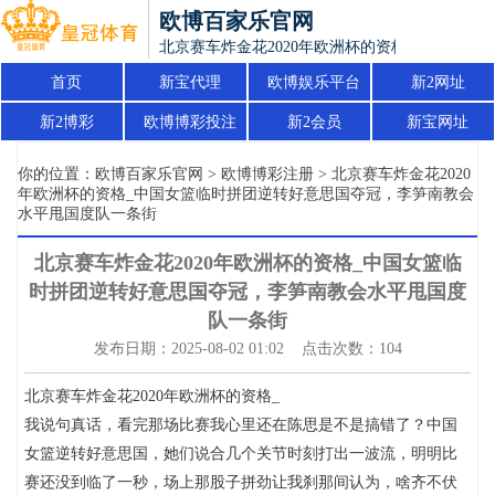
欧博百家乐官网
北京赛车炸金花2020年欧洲杯的资格_中国女
首页
新宝代理
欧博娱乐平台
新2网址
新2博彩
欧博博彩投注
新2会员
新宝网址
你的位置：
欧博百家乐官网
>
欧博博彩注册
> 北京赛车炸金花2020
年欧洲杯的资格_中国女篮临时拼团逆转好意思国夺冠，李笋南教会
水平甩国度队一条街
北京赛车炸金花2020年欧洲杯的资格_中国女篮临
时拼团逆转好意思国夺冠，李笋南教会水平甩国度
队一条街
发布日期：2025-08-02 01:02 点击次数：104
北京赛车炸金花2020年欧洲杯的资格_
我说句真话，看完那场比赛我心里还在陈思是不是搞错了？中国
女篮逆转好意思国，她们说合几个关节时刻打出一波流，明明比
赛还没到临了一秒，场上那股子拼劲让我刹那间认为，啥齐不伏