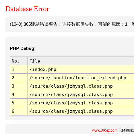
Database Error
(1040) 365建站错误警告：连接数据库失败，可能的原因：1、数
PHP Debug
No.
File
1
/index.php
2
/source/function/function_extend.php
3
/source/class/jzmysql.class.php
4
/source/class/jzmysql.class.php
5
/source/class/jzmysql.class.php
6
/source/class/jzmysql.class.php
www.365jz.com
已经将此