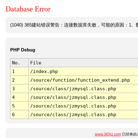
Database Error
(1040) 365建站错误警告：连接数据库失败，可能的原因：1、数
PHP Debug
No.
File
1
/index.php
2
/source/function/function_extend.php
3
/source/class/jzmysql.class.php
4
/source/class/jzmysql.class.php
5
/source/class/jzmysql.class.php
6
/source/class/jzmysql.class.php
www.365jz.com
已经将此