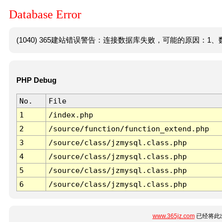
Database Error
(1040) 365建站错误警告：连接数据库失败，可能的原因：1、数
PHP Debug
No.
File
1
/index.php
2
/source/function/function_extend.php
3
/source/class/jzmysql.class.php
4
/source/class/jzmysql.class.php
5
/source/class/jzmysql.class.php
6
/source/class/jzmysql.class.php
www.365jz.com
已经将此