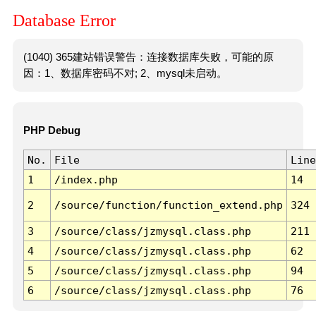
Database Error
(1040) 365建站错误警告：连接数据库失败，可能的原
因：1、数据库密码不对; 2、mysql未启动。
PHP Debug
No.
File
Line
1
/index.php
14
2
/source/function/function_extend.php
324
3
/source/class/jzmysql.class.php
211
4
/source/class/jzmysql.class.php
62
5
/source/class/jzmysql.class.php
94
6
/source/class/jzmysql.class.php
76