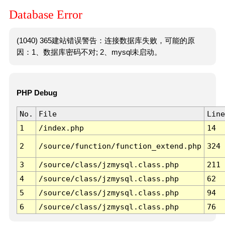
Database Error
(1040) 365建站错误警告：连接数据库失败，可能的原
因：1、数据库密码不对; 2、mysql未启动。
PHP Debug
No.
File
Line
1
/index.php
14
2
/source/function/function_extend.php
324
3
/source/class/jzmysql.class.php
211
4
/source/class/jzmysql.class.php
62
5
/source/class/jzmysql.class.php
94
6
/source/class/jzmysql.class.php
76