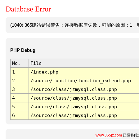
Database Error
(1040) 365建站错误警告：连接数据库失败，可能的原因：1、数
PHP Debug
No.
File
1
/index.php
2
/source/function/function_extend.php
3
/source/class/jzmysql.class.php
4
/source/class/jzmysql.class.php
5
/source/class/jzmysql.class.php
6
/source/class/jzmysql.class.php
www.365jz.com
已经将此