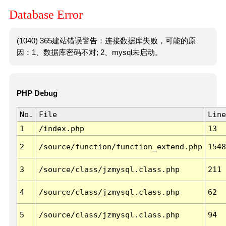
Database Error
(1040) 365建站错误警告：连接数据库失败，可能的原
因：1、数据库密码不对; 2、mysql未启动。
PHP Debug
No.
File
Line
1
/index.php
13
2
/source/function/function_extend.php
1548
3
/source/class/jzmysql.class.php
211
4
/source/class/jzmysql.class.php
62
5
/source/class/jzmysql.class.php
94