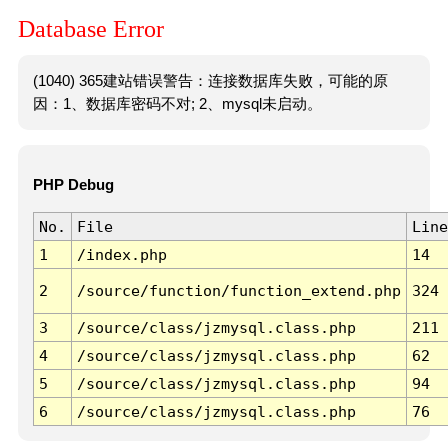
Database Error
(1040) 365建站错误警告：连接数据库失败，可能的原
因：1、数据库密码不对; 2、mysql未启动。
PHP Debug
No.
File
Line
1
/index.php
14
2
/source/function/function_extend.php
324
3
/source/class/jzmysql.class.php
211
4
/source/class/jzmysql.class.php
62
5
/source/class/jzmysql.class.php
94
6
/source/class/jzmysql.class.php
76